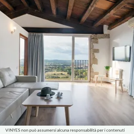
Inizio
/
Avviso legale
L'HOTEL MAS SES VINYES, con sede in Camino, Camí ses Vinyes,
15, non si assume alcuna responsabilità derivante dall'uso
scorretto, improprio o illecito delle informazioni presenti sul sito
Internet
https://www.massesvinyes.com/
.
Entro i limiti previsti dalla legge, HOTEL MAS SES VINYES non si
assume alcuna responsabilità derivante dalla mancanza di
veridicità, integrità, aggiornamento e precisione dei dati o delle
informazioni contenute nelle sue pagine Internet.
I contenuti e le informazioni non vincolano HOTEL MAS SES
VINYES né costituiscono opinioni, consigli o consulenza legale di
alcun tipo, poiché si tratta semplicemente di un servizio offerto a
scopo informativo e divulgativo.
Il sito Internet di HOTEL MAS SES VINYES può contenere
collegamenti (link) ad altre pagine di terze parti che HOTEL MAS
SES VINYES non può controllare. Pertanto, HOTEL MAS SES
VINYES non può assumersi alcuna responsabilità per i contenuti