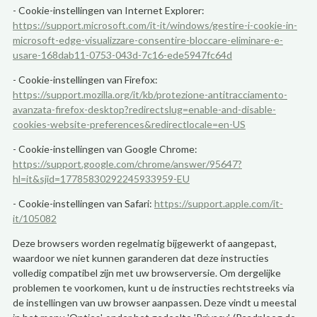
- Cookie-instellingen van Internet Explorer:
https://support.microsoft.com/it-it/windows/gestire-i-cookie-in-
microsoft-edge-visualizzare-consentire-bloccare-eliminare-e-
usare-168dab11-0753-043d-7c16-ede5947fc64d
- Cookie-instellingen van Firefox:
https://support.mozilla.org/it/kb/protezione-antitracciamento-
avanzata-firefox-desktop?redirectslug=enable-and-disable-
cookies-website-preferences&redirectlocale=en-US
- Cookie-instellingen van Google Chrome:
https://support.google.com/chrome/answer/95647?
hl=it&sjid=17785830292245933959-EU
- Cookie-instellingen van Safari:
https://support.apple.com/it-
it/105082
Deze browsers worden regelmatig bijgewerkt of aangepast,
waardoor we niet kunnen garanderen dat deze instructies
volledig compatibel zijn met uw browserversie. Om dergelijke
problemen te voorkomen, kunt u de instructies rechtstreeks via
de instellingen van uw browser aanpassen. Deze vindt u meestal