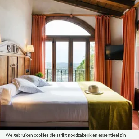
Startpagina
/
Cookiebeleid
WAT ZIJN KOEKJES?
Cookies zijn kleine gegevensbestanden die door de website die u
bezoekt op uw apparaat worden ontvangen. Ze worden gebruikt
om bepaalde browse-interacties op een website vast te leggen
door gegevens op te slaan die kunnen worden bijgewerkt en
opgevraagd. Deze bestanden worden op de computer van de
gebruiker opgeslagen en bevatten anonieme gegevens die niet
schadelijk zijn voor het apparaat. Ze worden gebruikt om
gebruikersvoorkeuren te onthouden, zoals de geselecteerde taal,
inloggegevens of pagina-aanpassingen. Cookies kunnen ook
worden gebruikt om anonieme informatie vast te leggen over hoe
een bezoeker een site gebruikt. Bijvoorbeeld vanaf welke
webpagina ze zijn gekomen, of ze via een reclamebanner op de
site zijn terechtgekomen.
WAAROM GEBRUIKT HOTEL MAS SES VINYES COOKIES?
We gebruiken cookies die strikt noodzakelijk en essentieel zijn