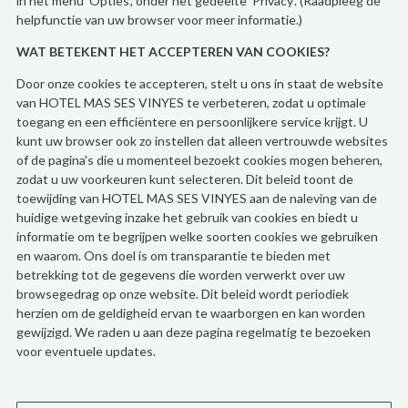
in het menu 'Opties', onder het gedeelte 'Privacy'. (Raadpleeg de
helpfunctie van uw browser voor meer informatie.)
WAT BETEKENT HET ACCEPTEREN VAN COOKIES?
Door onze cookies te accepteren, stelt u ons in staat de website
van HOTEL MAS SES VINYES te verbeteren, zodat u optimale
toegang en een efficiëntere en persoonlijkere service krijgt. U
kunt uw browser ook zo instellen dat alleen vertrouwde websites
of de pagina's die u momenteel bezoekt cookies mogen beheren,
zodat u uw voorkeuren kunt selecteren. Dit beleid toont de
toewijding van HOTEL MAS SES VINYES aan de naleving van de
huidige wetgeving inzake het gebruik van cookies en biedt u
informatie om te begrijpen welke soorten cookies we gebruiken
en waarom. Ons doel is om transparantie te bieden met
betrekking tot de gegevens die worden verwerkt over uw
browsegedrag op onze website. Dit beleid wordt periodiek
herzien om de geldigheid ervan te waarborgen en kan worden
gewijzigd. We raden u aan deze pagina regelmatig te bezoeken
voor eventuele updates.